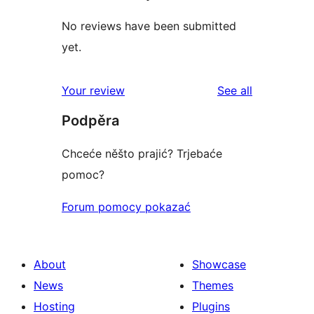
No reviews have been submitted
yet.
reviews
Your review
See all
Podpěra
Chceće něšto prajić? Trjebaće
pomoc?
Forum pomocy pokazać
About
Showcase
News
Themes
Hosting
Plugins