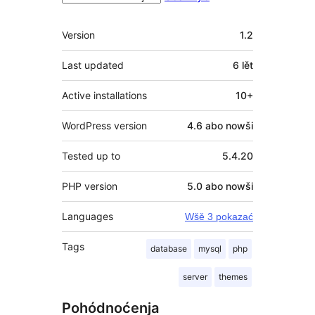
Meta
Version
1.2
Last updated
6 lět
Active installations
10+
WordPress version
4.6 abo nowši
Tested up to
5.4.20
PHP version
5.0 abo nowši
Languages
Wšě 3 pokazać
Tags
database
mysql
php
server
themes
Pohódnoćenja