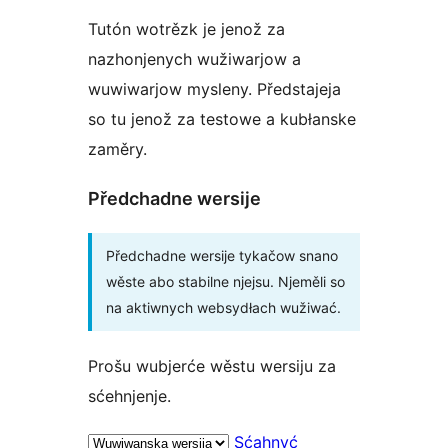
Tutón wotrězk je jenož za
nazhonjenych wužiwarjow a
wuwiwarjow mysleny. Předstajeja
so tu jenož za testowe a kubłanske
zaměry.
Předchadne wersije
Předchadne wersije tykačow snano
wěste abo stabilne njejsu. Njeměli so
na aktiwnych websydłach wužiwać.
Prošu wubjerće wěstu wersiju za
sćehnjenje.
Sćahnyć