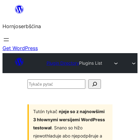
Dale
k
Hornjoserbšćina
wobsahej
Get WordPress
Plugin Directory
Plugins List
Tykače
pytać
Tutón tykač
njeje so z najnowšimi
3 hłownymi wersijemi WordPress
testował
. Snano so hižo
njewothladuje abo njepodpěruje a