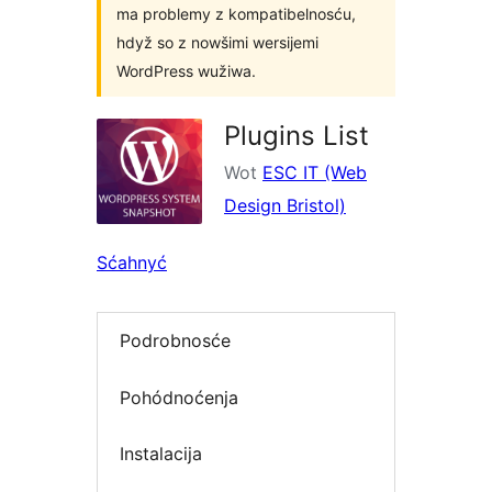
ma problemy z kompatibelnosću,
hdyž so z nowšimi wersijemi
WordPress wužiwa.
Plugins List
Wot
ESC IT (Web
Design Bristol)
Sćahnyć
Podrobnosće
Pohódnoćenja
Instalacija