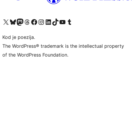
Visit our X (formerly Twitter) account
Visit our Bluesky account
Visit our Mastodon account
Visit our Threads account
Visit our Facebook page
Visit our Instagram account
Visit our LinkedIn account
Visit our TikTok account
Visit our YouTube channel
Visit our Tumblr account
Kod je poezija.
The WordPress® trademark is the intellectual property
of the WordPress Foundation.