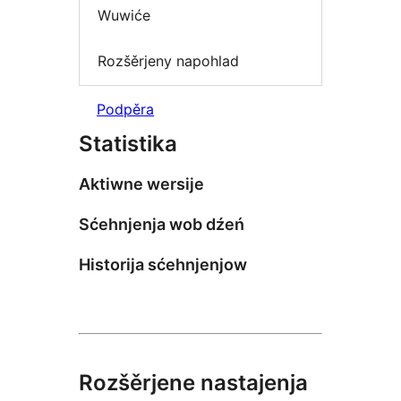
Wuwiće
Rozšěrjeny napohlad
Podpěra
Statistika
Aktiwne wersije
Sćehnjenja wob dźeń
Historija sćehnjenjow
Rozšěrjene nastajenja