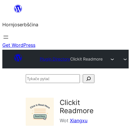
Dale
k
Hornjoserbšćina
wobsahej
Get WordPress
Plugin Directory
Clickit Readmore
Tykače
pytać
Clickit
Readmore
Wot
Xiangxu