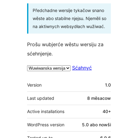
Předchadne wersije tykačow snano
wěste abo stabilne njejsu. Njeměli so
na aktiwnych websydłach wužiwać.
Prošu wubjerće wěstu wersiju za
sćehnjenje.
Sćahnyć
Meta
Version
1.0
Last updated
8 měsacow
Active installations
40+
WordPress version
5.0 abo nowši
Tested up to
6.9.6