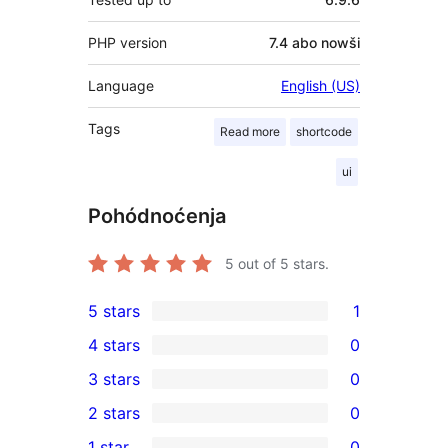
PHP version
7.4 abo nowši
Language
English (US)
Tags
Read more
shortcode
ui
Pohódnoćenja
5
out of 5 stars.
5 stars
1
1
4 stars
0
5-
0
3 stars
0
star
4-
0
2 stars
0
review
star
3-
0
1 star
0