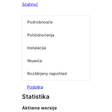
Sćahnyć
Podrobnosće
Pohódnoćenja
Instalacija
Wuwiće
Rozšěrjeny napohlad
Podpěra
Statistika
Aktiwne wersije