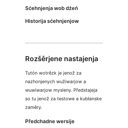
Sćehnjenja wob dźeń
Historija sćehnjenjow
Rozšěrjene nastajenja
Tutón wotrězk je jenož za
nazhonjenych wužiwarjow a
wuwiwarjow mysleny. Předstajeja
so tu jenož za testowe a kubłanske
zaměry.
Předchadne wersije