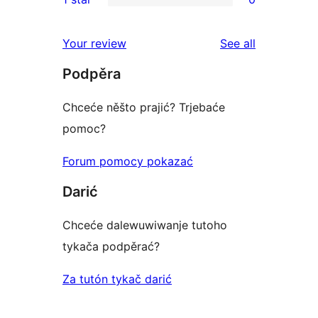
reviews
star
2-
0
reviews
star
1-
reviews
Your review
See all
reviews
star
Podpěra
reviews
Chceće něšto prajić? Trjebaće
pomoc?
Forum pomocy pokazać
Darić
Chceće dalewuwiwanje tutoho
tykača podpěrać?
Za tutón tykač darić