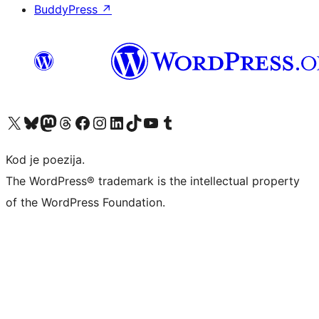
BuddyPress
↗
Visit our X (formerly Twitter) account
Visit our Bluesky account
Visit our Mastodon account
Visit our Threads account
Visit our Facebook page
Visit our Instagram account
Visit our LinkedIn account
Visit our TikTok account
Visit our YouTube channel
Visit our Tumblr account
Kod je poezija.
The WordPress® trademark is the intellectual property
of the WordPress Foundation.