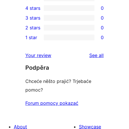
1
4 stars
0
5-
0
3 stars
0
star
4-
0
2 stars
0
review
star
3-
0
1 star
0
reviews
star
2-
0
reviews
star
1-
reviews
Your review
See all
reviews
star
Podpěra
reviews
Chceće něšto prajić? Trjebaće
pomoc?
Forum pomocy pokazać
About
Showcase