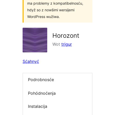
ma problemy z kompatibelnosću,
hdyž so z nowšimi wersijemi
WordPress wužiwa.
Horozont
Wot
trigur
Sćahnyć
Podrobnosće
Pohódnoćenja
Instalacija