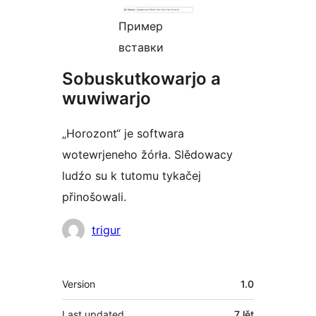
Пример
вставки
Sobuskutkowarjo a
wuwiwarjo
„Horozont“ je softwara
wotewrjeneho žórła. Slědowacy
ludźo su k tutomu tykačej
přinošowali.
Sobuskutkowarjo
trigur
Meta
Version
1.0
Last updated
7 lět