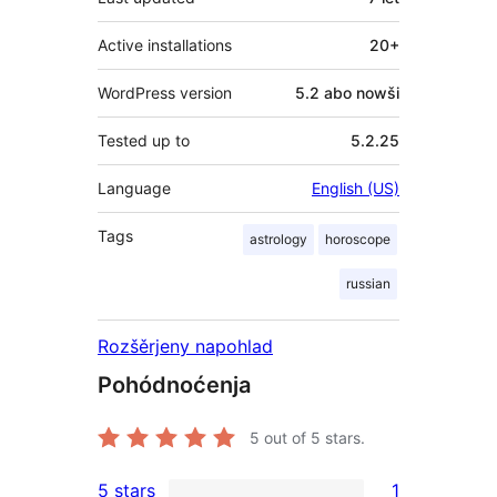
Active installations
20+
WordPress version
5.2 abo nowši
Tested up to
5.2.25
Language
English (US)
Tags
astrology
horoscope
russian
Rozšěrjeny napohlad
Pohódnoćenja
5
out of 5 stars.
5 stars
1