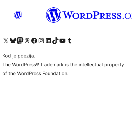
Visit our X (formerly Twitter) account
Visit our Bluesky account
Visit our Mastodon account
Visit our Threads account
Visit our Facebook page
Visit our Instagram account
Visit our LinkedIn account
Visit our TikTok account
Visit our YouTube channel
Visit our Tumblr account
Kod je poezija.
The WordPress® trademark is the intellectual property
of the WordPress Foundation.