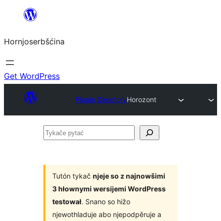
Dale
k
Hornjoserbšćina
wobsahej
Get WordPress
Plugin Directory
Horozont
Tykače
pytać
Tutón tykač
njeje so z najnowšimi
3 hłownymi wersijemi WordPress
testował
. Snano so hižo
njewothladuje abo njepodpěruje a