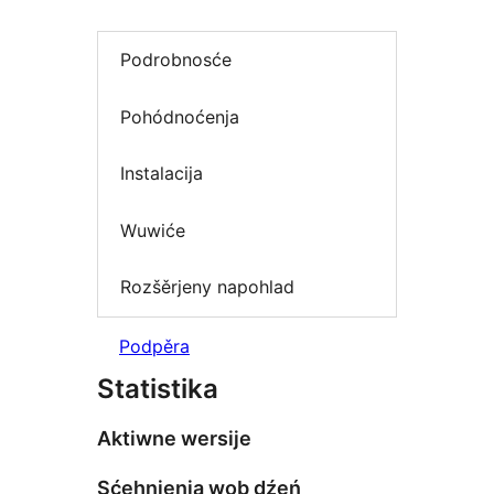
Podrobnosće
Pohódnoćenja
Instalacija
Wuwiće
Rozšěrjeny napohlad
Podpěra
Statistika
Aktiwne wersije
Sćehnjenja wob dźeń