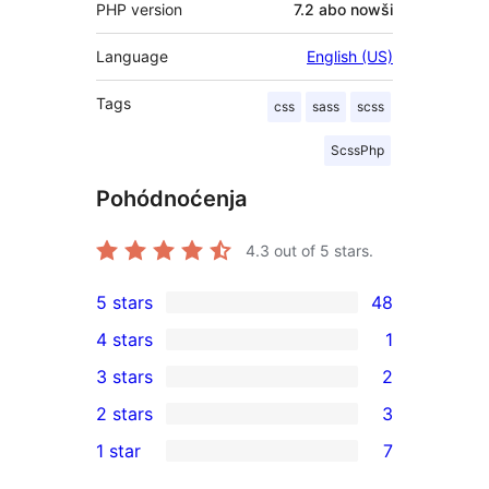
PHP version
7.2 abo nowši
Language
English (US)
Tags
css
sass
scss
ScssPhp
Pohódnoćenja
4.3
out of 5 stars.
5 stars
48
48
4 stars
1
5-
1
3 stars
2
star
4-
2
2 stars
3
reviews
star
3-
3
1 star
7
review
star
2-
7