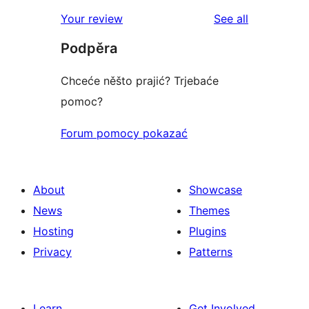
reviews
star
1-
reviews
Your review
See all
reviews
star
Podpěra
reviews
Chceće něšto prajić? Trjebaće
pomoc?
Forum pomocy pokazać
About
Showcase
News
Themes
Hosting
Plugins
Privacy
Patterns
Learn
Get Involved