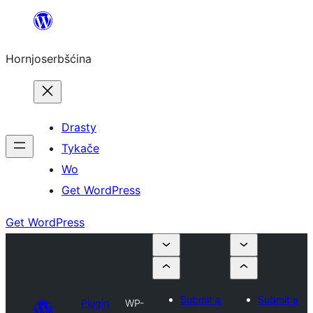
Dale
k
Hornjoserbšćina
wobsahej
Drasty
Tykače
Wo
Get WordPress
Get WordPress
Submit a
Submit a
Plugin
WP-