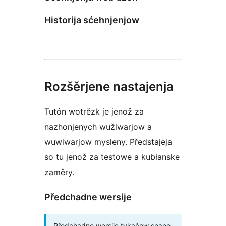
Historija sćehnjenjow
Rozšěrjene nastajenja
Tutón wotrězk je jenož za
nazhonjenych wužiwarjow a
wuwiwarjow mysleny. Předstajeja
so tu jenož za testowe a kubłanske
zaměry.
Předchadne wersije
Předchadne wersije tykačow snano