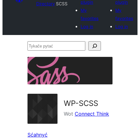
plugin
plugin
Directory
SCSS
My
My
favorites
favorites
Log in
Log in
Tykače
pytać
WP-SCSS
Wot
Connect Think
Sćahnyć