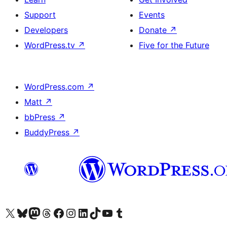
Support
Events
Developers
Donate
↗
WordPress.tv
↗
Five for the Future
WordPress.com
↗
Matt
↗
bbPress
↗
BuddyPress
↗
Visit our X (formerly Twitter) account
Visit our Bluesky account
Visit our Mastodon account
Visit our Threads account
Visit our Facebook page
Visit our Instagram account
Visit our LinkedIn account
Visit our TikTok account
Visit our YouTube channel
Visit our Tumblr account