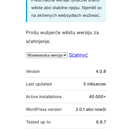
wěste abo stabilne njejsu. Njeměli so
na aktiwnych websydłach wužiwać.
Prošu wubjerće wěstu wersiju za
sćehnjenje.
Sćahnyć
Meta
Version
4.0.8
Last updated
5 měsacow
Active installations
40.000+
WordPress version
3.0.1 abo nowši
Tested up to
6.8.7