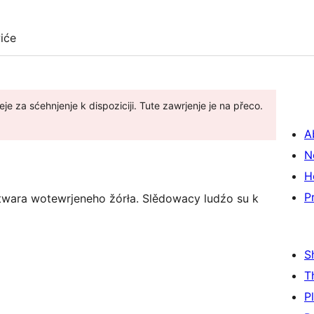
iće
je za sćehnjenje k dispoziciji. Tute zawrjenje je na přeco.
A
N
H
P
twara wotewrjeneho žórła. Slědowacy ludźo su k
S
T
P