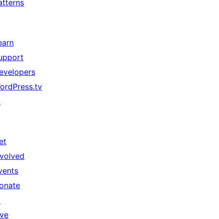
atterns
earn
upport
evelopers
ordPress.tv
↗
et
nvolved
vents
onate
↗
ive