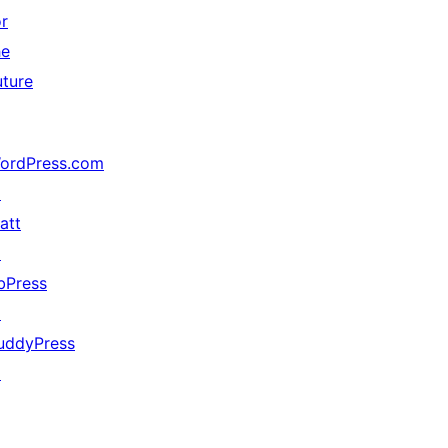
or
he
uture
ordPress.com
↗
att
↗
bPress
↗
uddyPress
↗