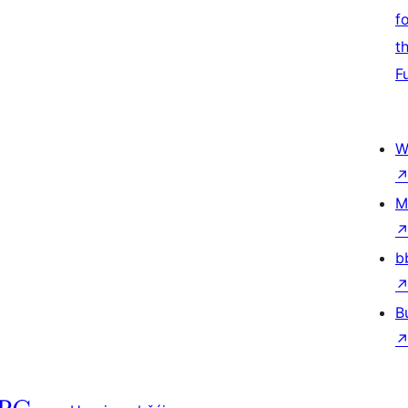
f
t
F
W
M
b
B