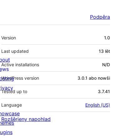
Podpěra
Meta
Version
1.0
Last updated
13 lět
bout
Active installations
N/D
ews
osting
WordPress version
3.0.1 abo nowši
rivacy
Tested up to
3.7.41
Language
English (US)
howcase
Rozšěrjeny napohlad
hemes
lugins