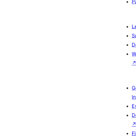
P
L
S
D
W
G
I
E
D
F