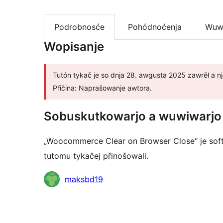
Podrobnosće
Pohódnoćenja
Wuw
Wopisanje
Tutón tykač je so dnja 28. awgusta 2025 zawrěł a nje
Přičina: Naprašowanje awtora.
Sobuskutkowarjo a wuwiwarjo
„Woocommerce Clear on Browser Close“ je sof
tutomu tykačej přinošowali.
Sobuskutkowarjo
maksbd19