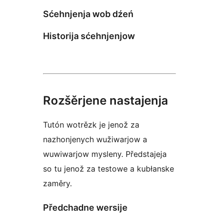
Sćehnjenja wob dźeń
Historija sćehnjenjow
Rozšěrjene nastajenja
Tutón wotrězk je jenož za
nazhonjenych wužiwarjow a
wuwiwarjow mysleny. Předstajeja
so tu jenož za testowe a kubłanske
zaměry.
Předchadne wersije