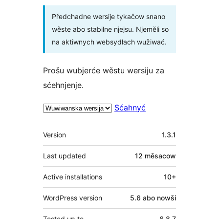
Předchadne wersije tykačow snano
wěste abo stabilne njejsu. Njeměli so
na aktiwnych websydłach wužiwać.
Prošu wubjerće wěstu wersiju za
sćehnjenje.
Sćahnyć
Meta
Version
1.3.1
Last updated
12 měsacow
Active installations
10+
WordPress version
5.6 abo nowši
Tested up to
6.8.7