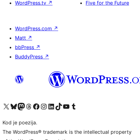
WordPress.tv
↗
Five for the Future
WordPress.com
↗
Matt
↗
bbPress
↗
BuddyPress
↗
Visit our X (formerly Twitter) account
Visit our Bluesky account
Visit our Mastodon account
Visit our Threads account
Visit our Facebook page
Visit our Instagram account
Visit our LinkedIn account
Visit our TikTok account
Visit our YouTube channel
Visit our Tumblr account
Kod je poezija.
The WordPress® trademark is the intellectual property