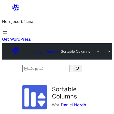
Dale
k
Hornjoserbšćina
wobsahej
Get WordPress
Plugin Directory
Sortable Columns
Tykače
pytać
Sortable
Columns
Wot
Daniel Nordh