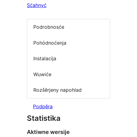
Sćahnyć
Podrobnosće
Pohódnoćenja
Instalacija
Wuwiće
Rozšěrjeny napohlad
Podpěra
Statistika
Aktiwne wersije