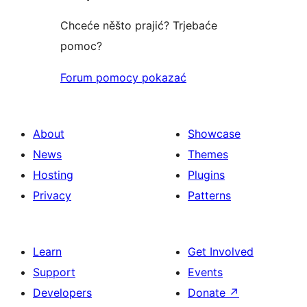
Chceće něšto prajić? Trjebaće
pomoc?
Forum pomocy pokazać
About
Showcase
News
Themes
Hosting
Plugins
Privacy
Patterns
Learn
Get Involved
Support
Events
Developers
Donate
↗