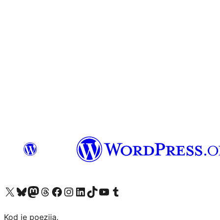
Visit our X (formerly Twitter) account
Visit our Bluesky account
Visit our Mastodon account
Visit our Threads account
Visit our Facebook page
Visit our Instagram account
Visit our LinkedIn account
Visit our TikTok account
Visit our YouTube channel
Visit our Tumblr account
Kod je poezija.