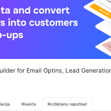
ilder for Email Optins, Lead Generation
lacija
Wuwiće
Rozšěrjeny napohlad