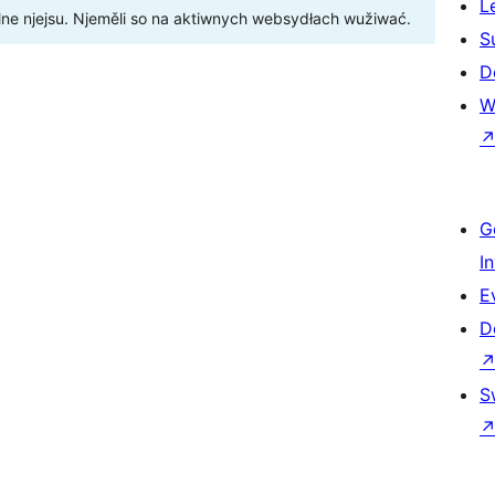
L
ne njejsu. Njeměli so na aktiwnych websydłach wužiwać.
S
D
W
G
I
E
D
S