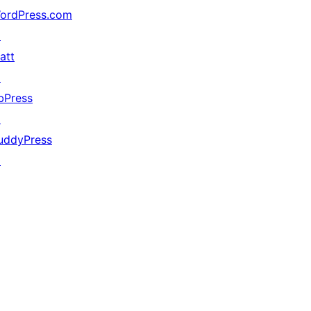
ordPress.com
↗
att
↗
bPress
↗
uddyPress
↗