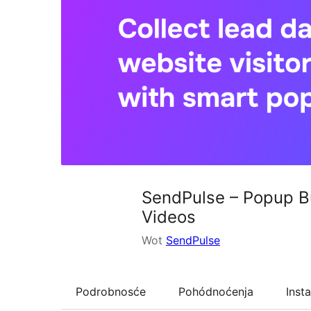
SendPulse – Popup Bu
Videos
Wot
SendPulse
Podrobnosće
Pohódnoćenja
Insta