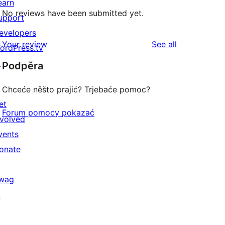
earn
No reviews have been submitted yet.
upport
evelopers
reviews
Your review
See all
ordPress.tv
↗
Podpěra
Chceće něšto prajić? Trjebaće pomoc?
et
Forum pomocy pokazać
nvolved
vents
onate
↗
wag
↗