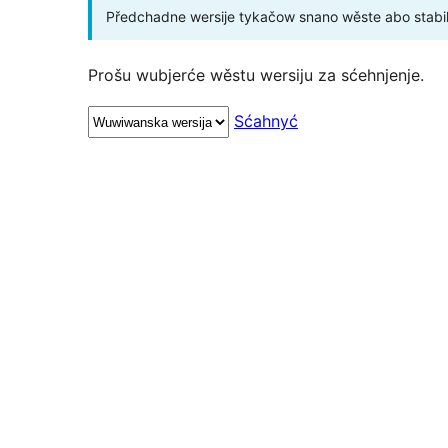
Předchadne wersije tykačow snano wěste abo stabil
Prošu wubjerće wěstu wersiju za sćehnjenje.
Sćahnyć