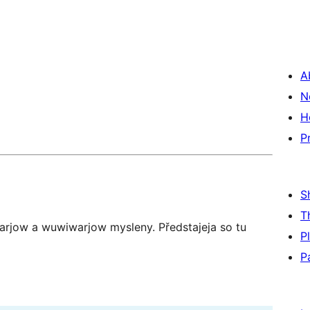
A
N
H
P
S
T
arjow a wuwiwarjow mysleny. Předstajeja so tu
P
P