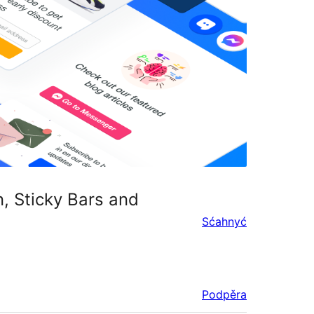
, Sticky Bars and
Sćahnyć
Podpěra