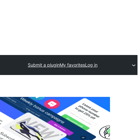
Submit a plugin
My favorites
Log in