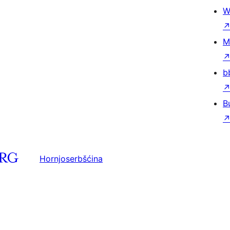
W
M
b
B
Hornjoserbšćina