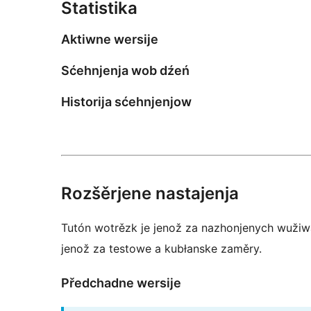
Statistika
Aktiwne wersije
Sćehnjenja wob dźeń
Historija sćehnjenjow
Rozšěrjene nastajenja
Tutón wotrězk je jenož za nazhonjenych wužiw
jenož za testowe a kubłanske zaměry.
Předchadne wersije