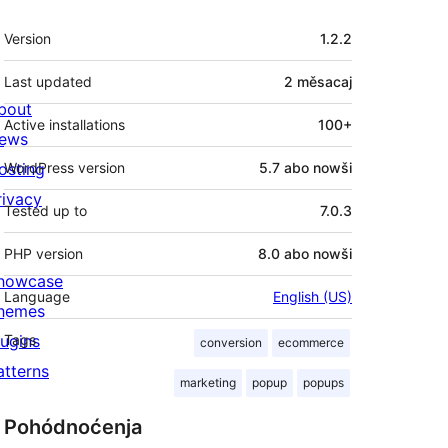
Meta
Version
1.2.2
Last updated
2 měsacaj
bout
Active installations
100+
ews
osting
WordPress version
5.7 abo nowši
rivacy
Tested up to
7.0.3
PHP version
8.0 abo nowši
howcase
Language
English (US)
hemes
lugins
Tags
conversion
ecommerce
atterns
marketing
popup
popups
Pohódnoćenja