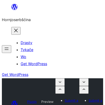
Dale
k
Hornjoserbšćina
wobsahej
Drasty
Tykače
Wo
Get WordPress
Get WordPress
Submit a
Submit a
Plugin
Preview