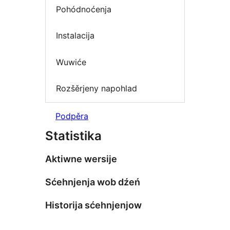
Pohódnoćenja
Instalacija
Wuwiće
Rozšěrjeny napohlad
Podpěra
Statistika
Aktiwne wersije
Sćehnjenja wob dźeń
Historija sćehnjenjow