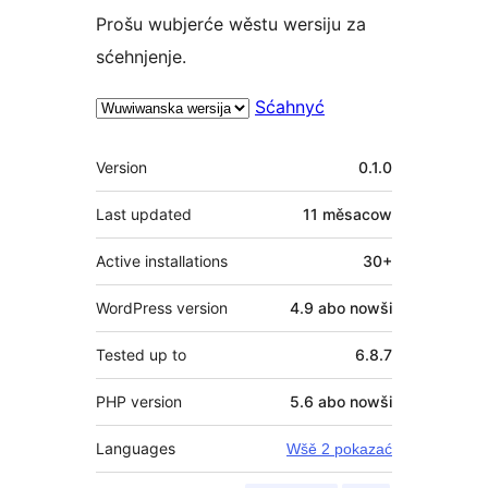
Prošu wubjerće wěstu wersiju za
sćehnjenje.
Sćahnyć
Meta
Version
0.1.0
Last updated
11 měsacow
Active installations
30+
WordPress version
4.9 abo nowši
Tested up to
6.8.7
PHP version
5.6 abo nowši
Languages
Wšě 2 pokazać