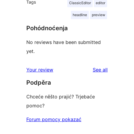
Tags
ClassicEditor
editor
headline
preview
Pohódnoćenja
No reviews have been submitted
yet.
reviews
Your review
See all
Podpěra
Chceće něšto prajić? Trjebaće
pomoc?
Forum pomocy pokazać