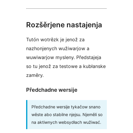
Rozšěrjene nastajenja
Tutón wotrězk je jenož za
nazhonjenych wužiwarjow a
wuwiwarjow mysleny. Předstajeja
so tu jenož za testowe a kubłanske
zaměry.
Předchadne wersije
Předchadne wersije tykačow snano
wěste abo stabilne njejsu. Njeměli so
na aktiwnych websydłach wužiwać.