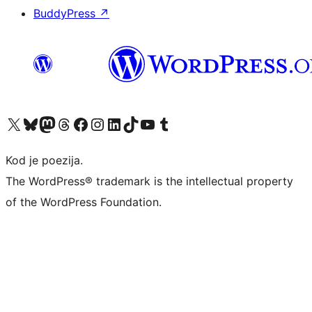
BuddyPress
↗
Visit our X (formerly Twitter) account
Visit our Bluesky account
Visit our Mastodon account
Visit our Threads account
Visit our Facebook page
Visit our Instagram account
Visit our LinkedIn account
Visit our TikTok account
Visit our YouTube channel
Visit our Tumblr account
Kod je poezija.
The WordPress® trademark is the intellectual property
of the WordPress Foundation.