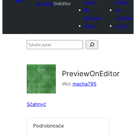
plugin
plugin
Directory
OnEditor
My
My
favorites
favorites
Log in
Log in
Tykače
pytać
PreviewOnEditor
Wot
macha795
Sćahnyć
Podrobnosće