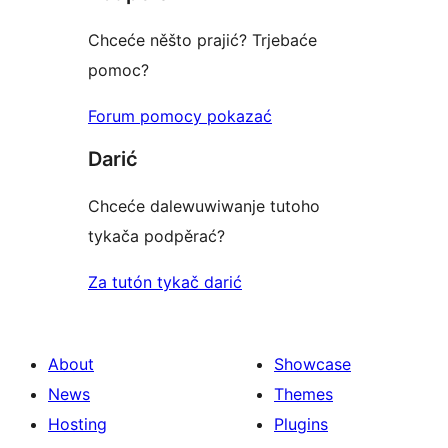
Chceće něšto prajić? Trjebaće
pomoc?
Forum pomocy pokazać
Darić
Chceće dalewuwiwanje tutoho
tykača podpěrać?
Za tutón tykač darić
About
Showcase
News
Themes
Hosting
Plugins