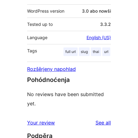
WordPress version
3.0 abo nowši
Tested up to
3.3.2
Language
English (US)
Tags
full url
slug
thai
url
Rozšěrjeny napohlad
Pohódnoćenja
No reviews have been submitted
yet.
reviews
Your review
See all
Podpěra