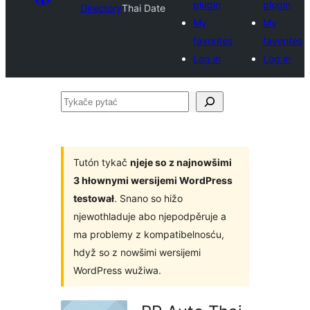
plugin
plugin
Directory
Thai Date
My
My
favorites
favorites
Log in
Log in
Tykače
pytać
Tutón tykač
njeje so z najnowšimi
3 hłownymi wersijemi WordPress
testował
. Snano so hižo
njewothladuje abo njepodpěruje a
ma problemy z kompatibelnosću,
hdyž so z nowšimi wersijemi
WordPress wužiwa.