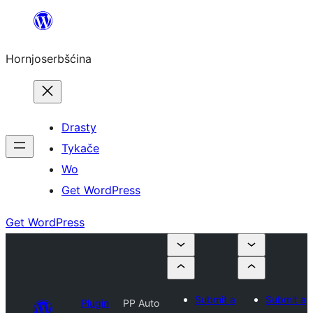
Dale
k
Hornjoserbšćina
wobsahej
Drasty
Tykače
Wo
Get WordPress
Get WordPress
Submit a
Submit a
Plugin
PP Auto