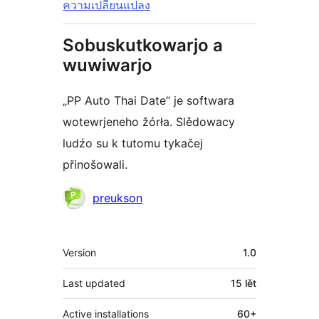
ความเปลี่ยนแปลง
Sobuskutkowarjo a
wuwiwarjo
„PP Auto Thai Date“ je softwara
wotewrjeneho žórła. Slědowacy
ludźo su k tutomu tykačej
přinošowali.
Sobuskutkowarjo
preukson
Meta
Version
1.0
Last updated
15 lět
Active installations
60+