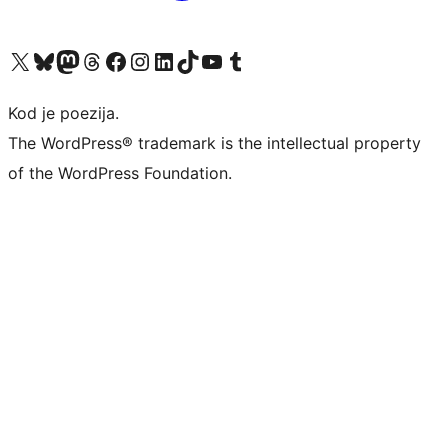
Visit our X (formerly Twitter) account
Visit our Bluesky account
Visit our Mastodon account
Visit our Threads account
Visit our Facebook page
Visit our Instagram account
Visit our LinkedIn account
Visit our TikTok account
Visit our YouTube channel
Visit our Tumblr account
Kod je poezija.
The WordPress® trademark is the intellectual property
of the WordPress Foundation.