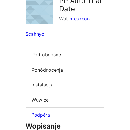
PP Auto Thai
Date
Wot
preukson
Sćahnyć
Podrobnosće
Pohódnoćenja
Instalacija
Wuwiće
Podpěra
Wopisanje