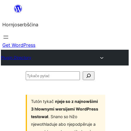
Dale
k
Hornjoserbšćina
wobsahej
Get WordPress
Plugin Directory
Tykače
pytać
Tutón tykač
njeje so z najnowšimi
3 hłownymi wersijemi WordPress
testował
. Snano so hižo
njewothladuje abo njepodpěruje a