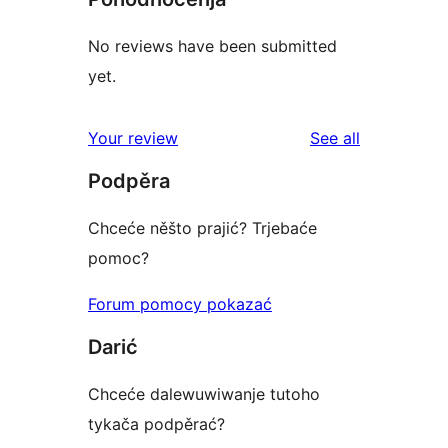
No reviews have been submitted
yet.
reviews
Your review
See all
Podpěra
Chceće něšto prajić? Trjebaće
pomoc?
Forum pomocy pokazać
Darić
Chceće dalewuwiwanje tutoho
tykača podpěrać?