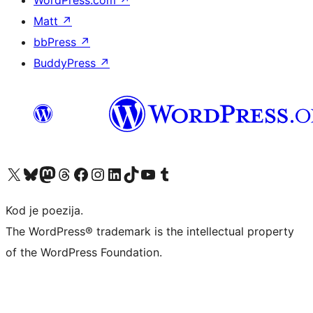
Matt
↗
bbPress
↗
BuddyPress
↗
Visit our X (formerly Twitter) account
Visit our Bluesky account
Visit our Mastodon account
Visit our Threads account
Visit our Facebook page
Visit our Instagram account
Visit our LinkedIn account
Visit our TikTok account
Visit our YouTube channel
Visit our Tumblr account
Kod je poezija.
The WordPress® trademark is the intellectual property
of the WordPress Foundation.