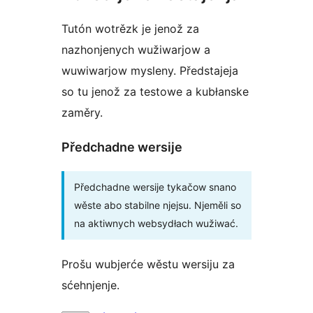
Tutón wotrězk je jenož za
nazhonjenych wužiwarjow a
wuwiwarjow mysleny. Předstajeja
so tu jenož za testowe a kubłanske
zaměry.
Předchadne wersije
Předchadne wersije tykačow snano
wěste abo stabilne njejsu. Njeměli so
na aktiwnych websydłach wužiwać.
Prošu wubjerće wěstu wersiju za
sćehnjenje.