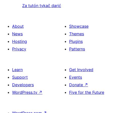
Za tutón tykač darić
About
Showcase
News
Themes
Hosting
Plugins
Privacy
Patterns
Learn
Get Involved
Support
Events
Developers
Donate
↗
WordPress.tv
↗
Five for the Future
WordPress.com
↗