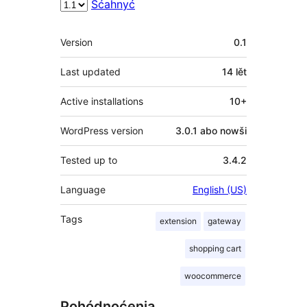
Sćahnyć
Meta
Version
0.1
Last updated
14 lět
Active installations
10+
WordPress version
3.0.1 abo nowši
Tested up to
3.4.2
Language
English (US)
Tags
extension
gateway
shopping cart
woocommerce
Pohódnoćenja