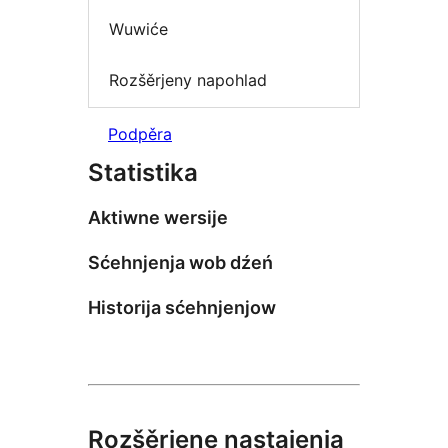
Wuwiće
Rozšěrjeny napohlad
Podpěra
Statistika
Aktiwne wersije
Sćehnjenja wob dźeń
Historija sćehnjenjow
Rozšěrjene nastajenja