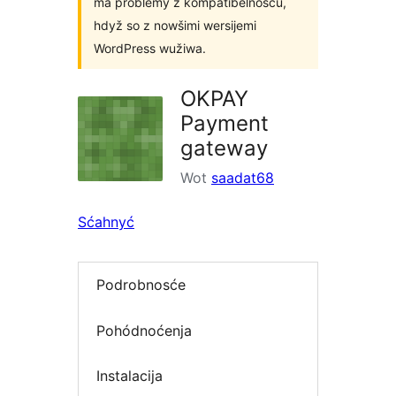
ma problemy z kompatibelnosću,
hdyž so z nowšimi wersijemi
WordPress wužiwa.
OKPAY
Payment
gateway
Wot
saadat68
Sćahnyć
Podrobnosće
Pohódnoćenja
Instalacija