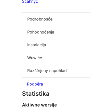
Sćahnyć
Podrobnosće
Pohódnoćenja
Instalacija
Wuwiće
Rozšěrjeny napohlad
Podpěra
Statistika
Aktiwne wersije