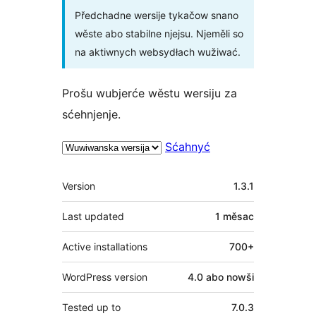
Předchadne wersije tykačow snano
wěste abo stabilne njejsu. Njeměli so
na aktiwnych websydłach wužiwać.
Prošu wubjerće wěstu wersiju za
sćehnjenje.
Sćahnyć
Meta
Version
1.3.1
Last updated
1 měsac
Active installations
700+
WordPress version
4.0 abo nowši
Tested up to
7.0.3