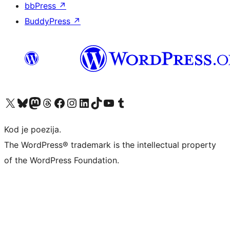
bbPress
↗
BuddyPress
↗
Visit our X (formerly Twitter) account
Visit our Bluesky account
Visit our Mastodon account
Visit our Threads account
Visit our Facebook page
Visit our Instagram account
Visit our LinkedIn account
Visit our TikTok account
Visit our YouTube channel
Visit our Tumblr account
Kod je poezija.
The WordPress® trademark is the intellectual property
of the WordPress Foundation.