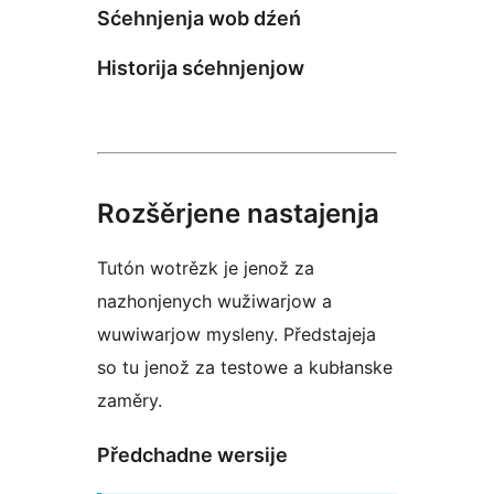
Sćehnjenja wob dźeń
Historija sćehnjenjow
Rozšěrjene nastajenja
Tutón wotrězk je jenož za
nazhonjenych wužiwarjow a
wuwiwarjow mysleny. Předstajeja
so tu jenož za testowe a kubłanske
zaměry.
Předchadne wersije