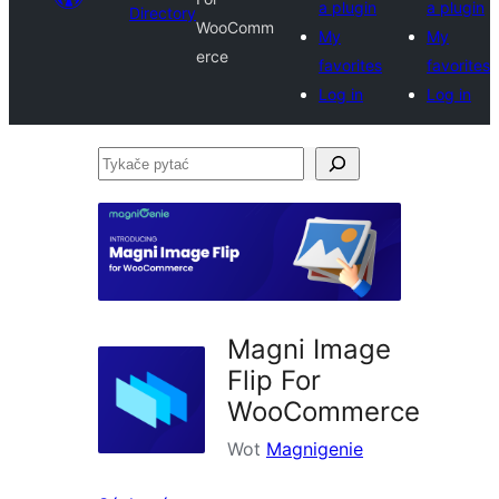
a plugin
a plugin
Directory
WooComm
My
My
erce
favorites
favorites
Log in
Log in
Tykače
pytać
Magni Image
Flip For
WooCommerce
Wot
Magnigenie