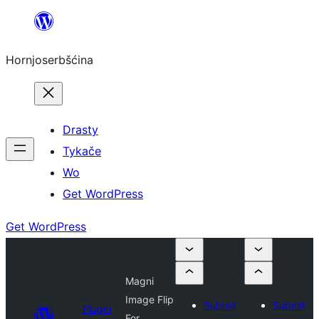
Dale
k
Hornjoserbšćina
wobsahej
Drasty
Tykače
Wo
Get WordPress
Get WordPress
Magni
Image Flip
Submit
Submit
Plugin
For