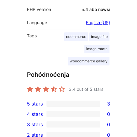
PHP version
5.4 abo nowši
Language
English (US)
Tags
ecommerce
image flip
image rotate
woocommerce gallery
Pohódnoćenja
3.4
out of 5 stars.
5 stars
3
3
4 stars
0
5-
0
3 stars
0
star
4-
0
2 stars
0
reviews
star