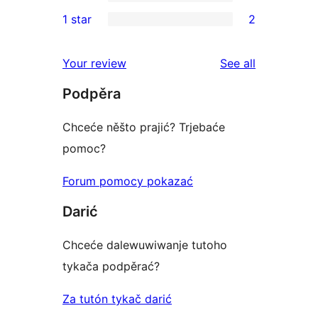
3-
0
1 star
2
reviews
star
2-
2
reviews
star
1-
reviews
Your review
See all
reviews
star
Podpěra
reviews
Chceće něšto prajić? Trjebaće
pomoc?
Forum pomocy pokazać
Darić
Chceće dalewuwiwanje tutoho
tykača podpěrać?
Za tutón tykač darić