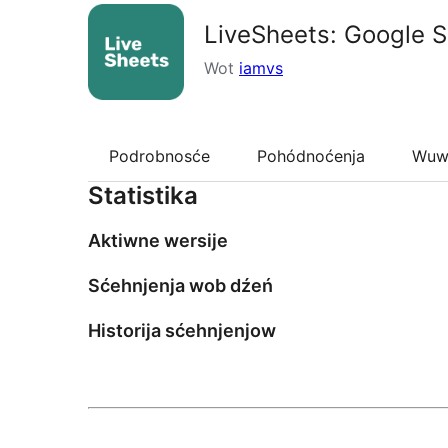
LiveSheets: Google S
Wot
iamvs
Podrobnosće
Pohódnoćenja
Wuw
Statistika
Aktiwne wersije
Sćehnjenja wob dźeń
Historija sćehnjenjow