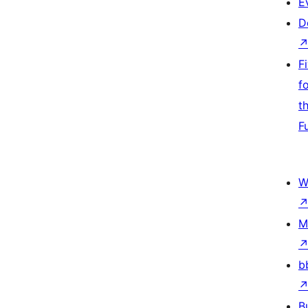
E
D
F
f
t
F
W
M
b
B