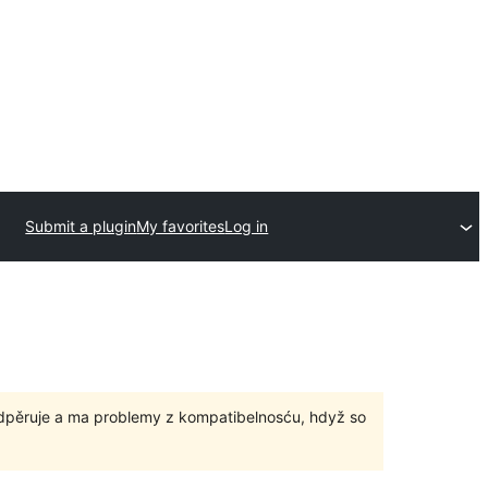
Submit a plugin
My favorites
Log in
odpěruje a ma problemy z kompatibelnosću, hdyž so