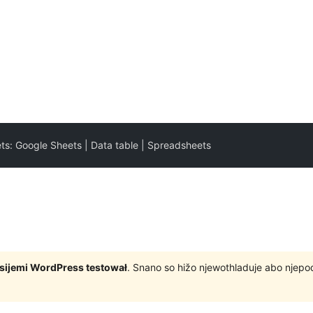
ts: Google Sheets | Data table | Spreadsheets
rsijemi WordPress testował
. Snano so hižo njewothladuje abo njep