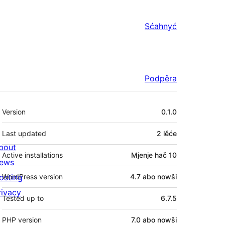
Sćahnyć
Podpěra
Meta
Version
0.1.0
Last updated
2 lěće
bout
Active installations
Mjenje hač 10
ews
osting
WordPress version
4.7 abo nowši
rivacy
Tested up to
6.7.5
PHP version
7.0 abo nowši