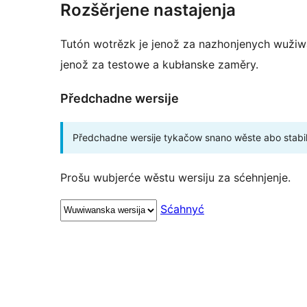
Rozšěrjene nastajenja
Tutón wotrězk je jenož za nazhonjenych wužiw
jenož za testowe a kubłanske zaměry.
Předchadne wersije
Předchadne wersije tykačow snano wěste abo stabil
Prošu wubjerće wěstu wersiju za sćehnjenje.
Sćahnyć