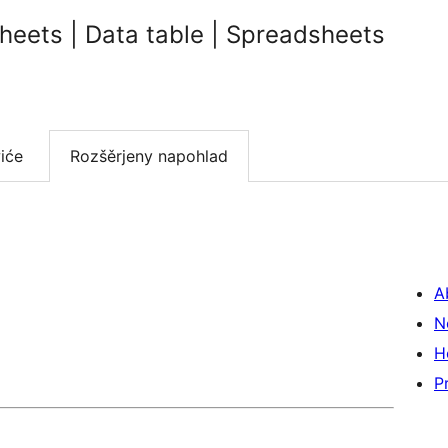
heets | Data table | Spreadsheets
iće
Rozšěrjeny napohlad
A
N
H
P