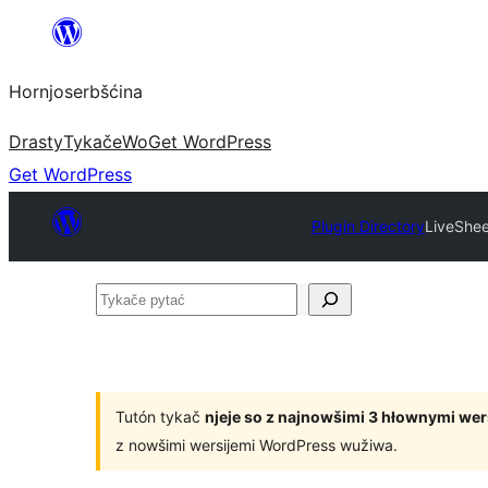
Dale
k
Hornjoserbšćina
wobsahej
Drasty
Tykače
Wo
Get WordPress
Get WordPress
Plugin Directory
LiveShee
Tykače
pytać
Tutón tykač
njeje so z najnowšimi 3 hłownymi we
z nowšimi wersijemi WordPress wužiwa.