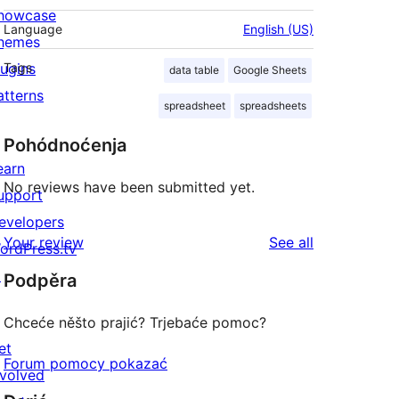
howcase
Language
English (US)
hemes
lugins
Tags
data table
Google Sheets
atterns
spreadsheet
spreadsheets
Pohódnoćenja
earn
No reviews have been submitted yet.
upport
evelopers
reviews
Your review
See all
ordPress.tv
↗
Podpěra
Chceće něšto prajić? Trjebaće pomoc?
et
Forum pomocy pokazać
nvolved