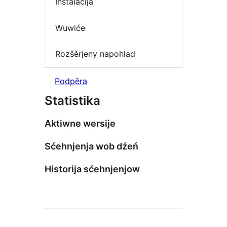
Instalacija
Wuwiće
Rozšěrjeny napohlad
Podpěra
Statistika
Aktiwne wersije
Sćehnjenja wob dźeń
Historija sćehnjenjow