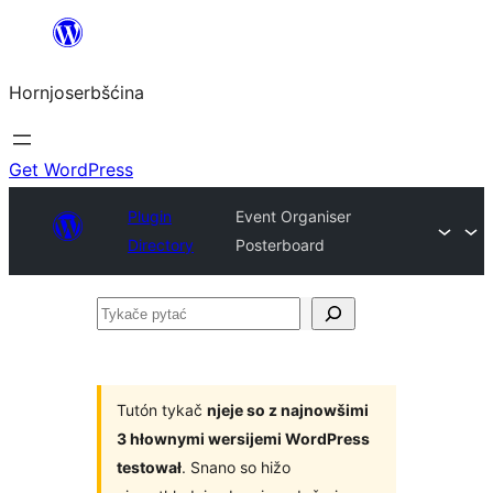
Dale
k
Hornjoserbšćina
wobsahej
Get WordPress
Plugin
Event Organiser
Directory
Posterboard
Tykače
pytać
Tutón tykač
njeje so z najnowšimi
3 hłownymi wersijemi WordPress
testował
. Snano so hižo