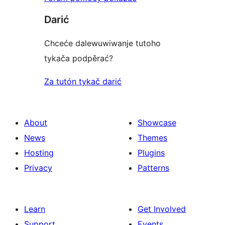
Darić
Chceće dalewuwiwanje tutoho
tykača podpěrać?
Za tutón tykač darić
About
Showcase
News
Themes
Hosting
Plugins
Privacy
Patterns
Learn
Get Involved
Support
Events