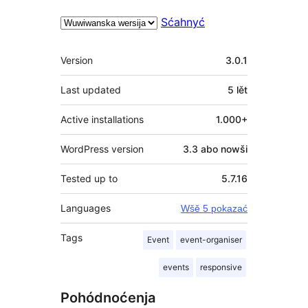
Sćahnyć
Meta
Version
3.0.1
Last updated
5 lět
Active installations
1.000+
WordPress version
3.3 abo nowši
Tested up to
5.7.16
Languages
Wšě 5 pokazać
Tags
Event
event-organiser
events
responsive
Pohódnoćenja