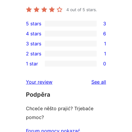
4
out of 5 stars.
5 stars
3
3
4 stars
6
5-
6
3 stars
1
star
4-
1
2 stars
1
reviews
star
3-
1
1 star
0
reviews
star
2-
0
review
star
1-
reviews
Your review
See all
review
star
Podpěra
reviews
Chceće něšto prajić? Trjebaće
pomoc?
Forum pomocy pokazać