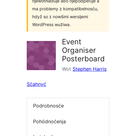
njewothladuje abo njepodpěruje a
ma problemy z kompatibelnosću,
hdyž so z nowšimi wersijemi
WordPress wužiwa.
Event
Organiser
Posterboard
Wot
Stephen Harris
Sćahnyć
Podrobnosće
Pohódnoćenja