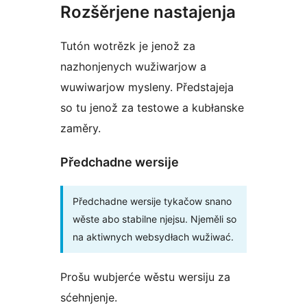
Rozšěrjene nastajenja
Tutón wotrězk je jenož za
nazhonjenych wužiwarjow a
wuwiwarjow mysleny. Předstajeja
so tu jenož za testowe a kubłanske
zaměry.
Předchadne wersije
Předchadne wersije tykačow snano
wěste abo stabilne njejsu. Njeměli so
na aktiwnych websydłach wužiwać.
Prošu wubjerće wěstu wersiju za
sćehnjenje.