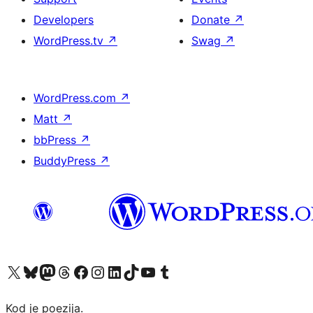
Developers
Donate
↗
WordPress.tv
↗
Swag
↗
WordPress.com
↗
Matt
↗
bbPress
↗
BuddyPress
↗
Visit our X (formerly Twitter) account
Visit our Bluesky account
Visit our Mastodon account
Visit our Threads account
Visit our Facebook page
Visit our Instagram account
Visit our LinkedIn account
Visit our TikTok account
Visit our YouTube channel
Visit our Tumblr account
Kod je poezija.