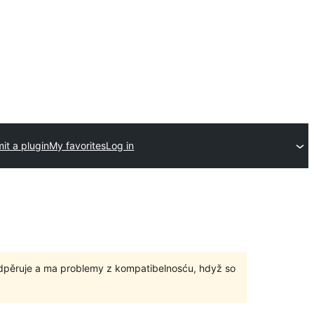
it a plugin
My favorites
Log in
odpěruje a ma problemy z kompatibelnosću, hdyž so