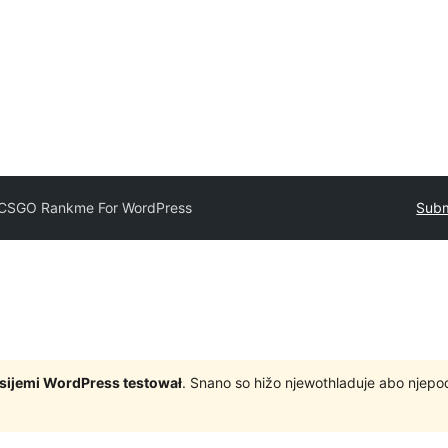
CSGO Rankme For WordPress
Subm
rsijemi WordPress testował
. Snano so hižo njewothladuje abo njep