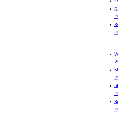
E
D
S
W
M
b
B