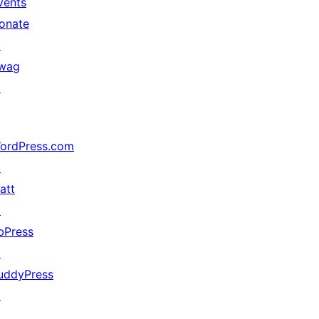
vents
onate
↗
wag
↗
ordPress.com
↗
att
↗
bPress
↗
uddyPress
↗