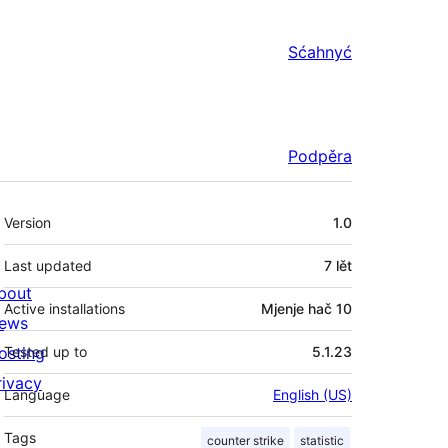
Sćahnyć
Podpěra
Meta
Version
1.0
Last updated
7 lět
bout
Active installations
Mjenje hač 10
ews
osting
Tested up to
5.1.23
rivacy
Language
English (US)
Tags
counter strike
statistic