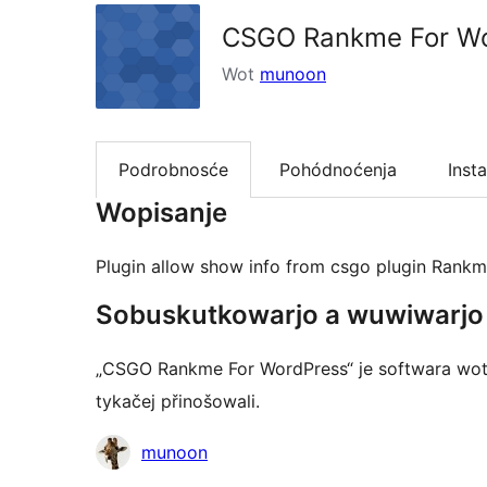
CSGO Rankme For W
Wot
munoon
Podrobnosće
Pohódnoćenja
Insta
Wopisanje
Plugin allow show info from csgo plugin Rankme
Sobuskutkowarjo a wuwiwarjo
„CSGO Rankme For WordPress“ je softwara wot
tykačej přinošowali.
Sobuskutkowarjo
munoon