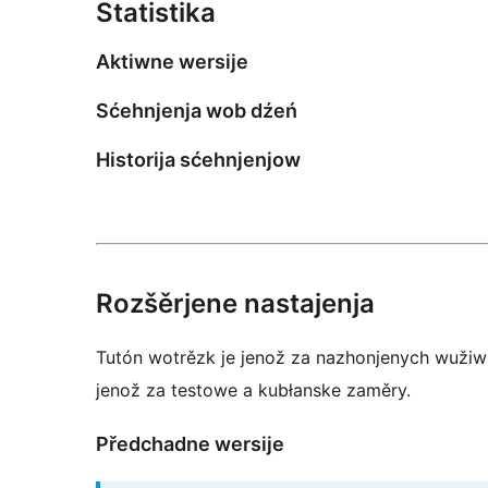
Statistika
Aktiwne wersije
Sćehnjenja wob dźeń
Historija sćehnjenjow
Rozšěrjene nastajenja
Tutón wotrězk je jenož za nazhonjenych wužiw
jenož za testowe a kubłanske zaměry.
Předchadne wersije