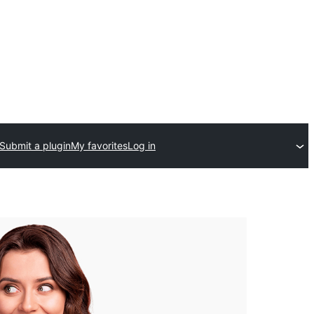
Submit a plugin
My favorites
Log in