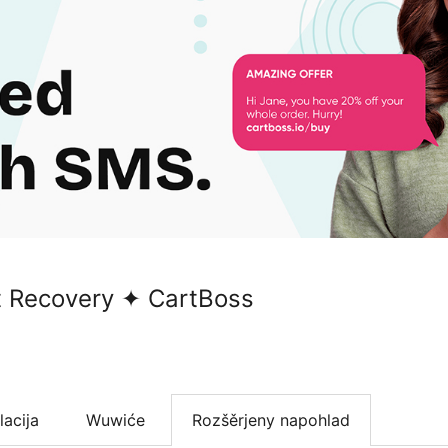
 Recovery ✦ CartBoss
lacija
Wuwiće
Rozšěrjeny napohlad