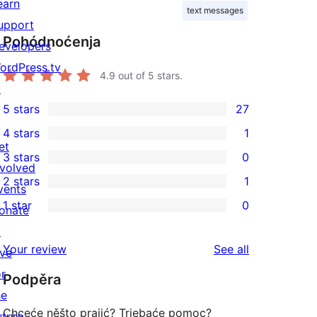
earn
text messages
upport
Pohódnoćenja
evelopers
ordPress.tv
4.9
out of 5 stars.
↗
5 stars
27
27
4 stars
1
5-
1
et
3 stars
0
star
4-
0
nvolved
2 stars
1
reviews
star
3-
vents
1
1 star
0
review
star
onate
2-
0
reviews
↗
star
1-
reviews
Your review
See all
ive
review
star
or
Podpěra
reviews
he
Chceće něšto prajić? Trjebaće pomoc?
uture