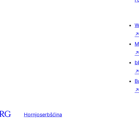
W
M
b
B
Hornjoserbšćina