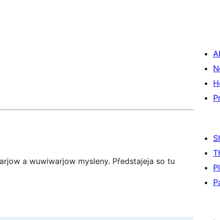
A
N
H
P
S
T
arjow a wuwiwarjow mysleny. Předstajeja so tu
P
P