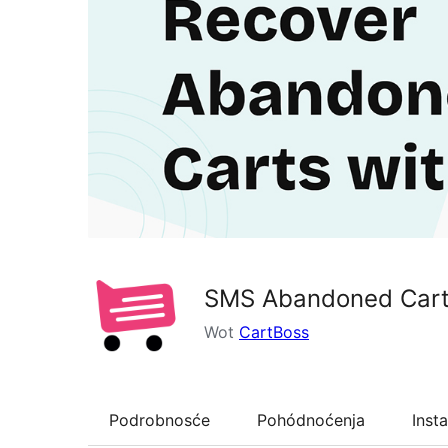
SMS Abandoned Cart
Wot
CartBoss
Podrobnosće
Pohódnoćenja
Insta