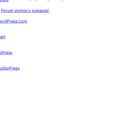
Forum pomocy pokazać
ordPress.com
↗
att
↗
bPress
↗
uddyPress
↗