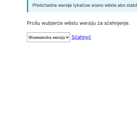
Předchadne wersije tykačow snano wěste abo stabil
Prošu wubjerće wěstu wersiju za sćehnjenje.
Sćahnyć