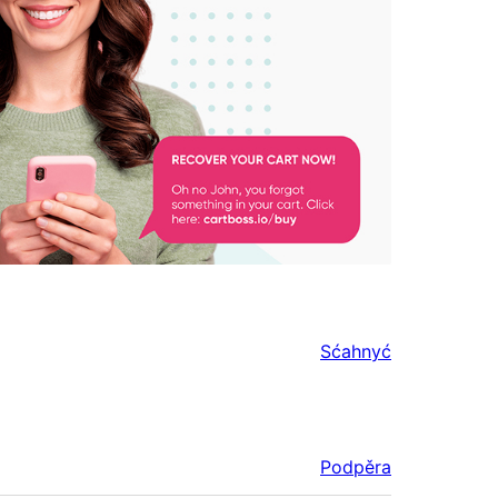
Sćahnyć
Podpěra