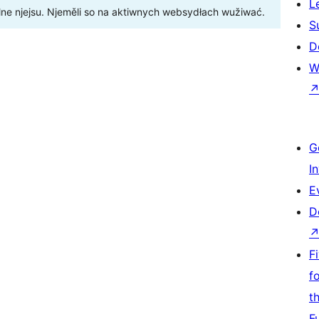
L
ne njejsu. Njeměli so na aktiwnych websydłach wužiwać.
S
D
W
G
I
E
D
F
f
t
F