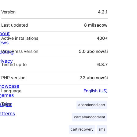
Meta
Version
4.2.1
Last updated
8 měsacow
bout
Active installations
400+
ews
osting
WordPress version
5.0 abo nowši
rivacy
Tested up to
6.8.7
PHP version
7.2 abo nowši
howcase
Language
English (US)
hemes
lugins
Tags
abandoned cart
atterns
cart abandonment
cart recovery
sms