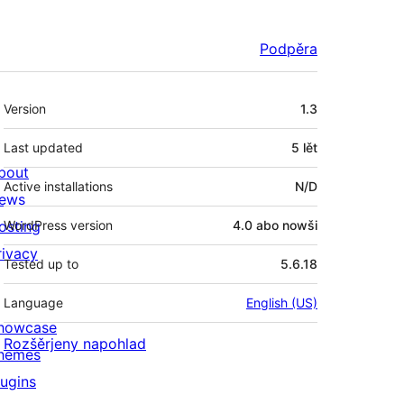
Podpěra
Meta
Version
1.3
Last updated
5 lět
bout
Active installations
N/D
ews
osting
WordPress version
4.0 abo nowši
rivacy
Tested up to
5.6.18
Language
English (US)
howcase
Rozšěrjeny napohlad
hemes
lugins