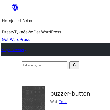
Dale
k
Hornjoserbšćina
wobsahej
Drasty
Tykače
Wo
Get WordPress
Get WordPress
Plugin Directory
Tykače
pytać
buzzer-button
Wot
Toni