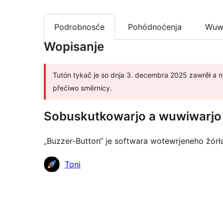
Podrobnosće
Pohódnoćenja
Wuw
Wopisanje
Tutón tykač je so dnja 3. decembra 2025 zawrěł a nje
přećiwo směrnicy.
Sobuskutkowarjo a wuwiwarjo
„Buzzer-Button“ je softwara wotewrjeneho žórł
Sobuskutkowarjo
Toni