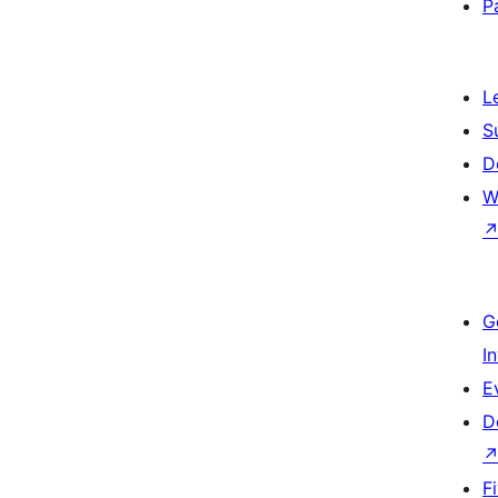
P
L
S
D
W
G
I
E
D
F