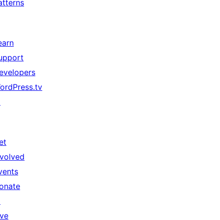
atterns
earn
upport
evelopers
ordPress.tv
↗
et
nvolved
vents
onate
↗
ive