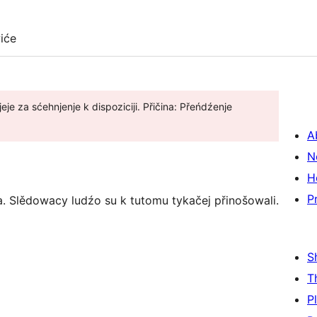
iće
je za sćehnjenje k dispoziciji. Přičina: Přeńdźenje
A
N
H
P
a. Slědowacy ludźo su k tutomu tykačej přinošowali.
S
T
P