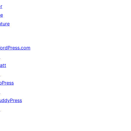
or
he
uture
ordPress.com
↗
att
↗
bPress
↗
uddyPress
↗