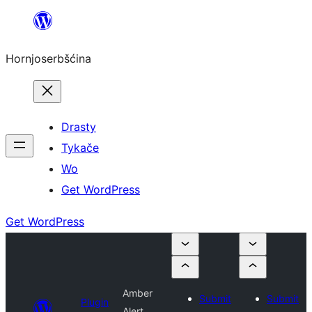
Dale
k
Hornjoserbšćina
wobsahej
Drasty
Tykače
Wo
Get WordPress
Get WordPress
Amber
Submit
Submit
Plugin
Alert