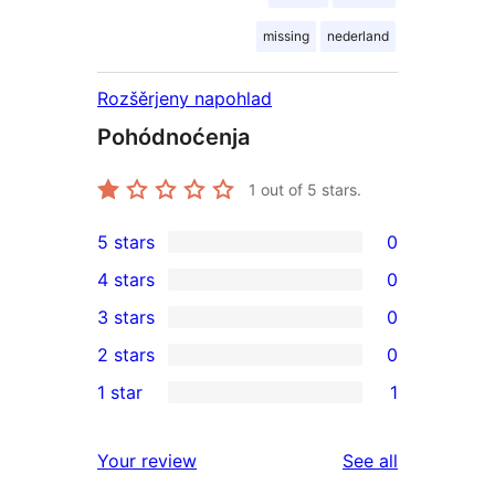
missing
nederland
Rozšěrjeny napohlad
Pohódnoćenja
1
out of 5 stars.
5 stars
0
0
4 stars
0
5-
0
3 stars
0
star
4-
0
2 stars
0
reviews
star
3-
0
1 star
1
reviews
star
2-
1
reviews
star
1-
reviews
Your review
See all
reviews
star