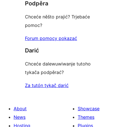
Podpěra
review
Chceće něšto prajić? Trjebaće
pomoc?
Forum pomocy pokazać
Darić
Chceće dalewuwiwanje tutoho
tykača podpěrać?
Za tutón tykač darić
About
Showcase
News
Themes
Hosting
Plugins