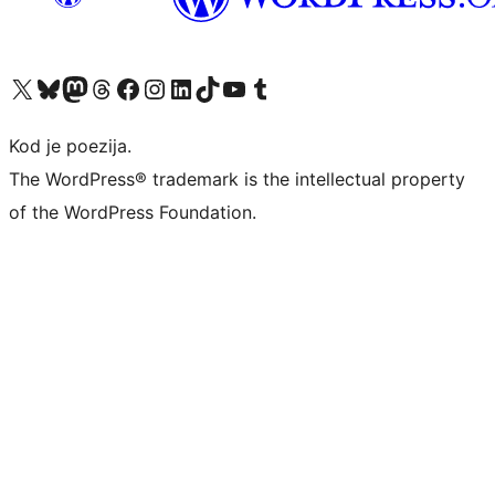
Visit our X (formerly Twitter) account
Visit our Bluesky account
Visit our Mastodon account
Visit our Threads account
Visit our Facebook page
Visit our Instagram account
Visit our LinkedIn account
Visit our TikTok account
Visit our YouTube channel
Visit our Tumblr account
Kod je poezija.
The WordPress® trademark is the intellectual property
of the WordPress Foundation.