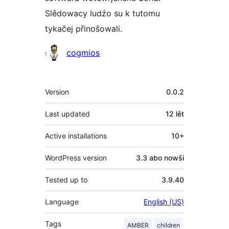
Slědowacy ludźo su k tutomu
tykačej přinošowali.
Sobuskutkowarjo
cogmios
Meta
Version
0.0.2
Last updated
12 lět
Active installations
10+
WordPress version
3.3 abo nowši
Tested up to
3.9.40
Language
English (US)
Tags
AMBER
children