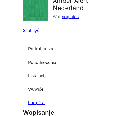
Amber Alert
Nederland
Wot
cogmios
Sćahnyć
Podrobnosće
Pohódnoćenja
Instalacija
Wuwiće
Podpěra
Wopisanje