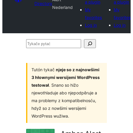
a plugin
a plugin
Directory
Nederland
My
My
favorites
favorites
Log in
Log in
Tykače
pytać
Tutón tykač
njeje so z najnowšimi
3 hłownymi wersijemi WordPress
testował
. Snano so hižo
njewothladuje abo njepodpěruje a
ma problemy z kompatibelnosću,
hdyž so z nowšimi wersijemi
WordPress wužiwa.